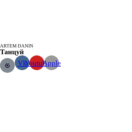
DANCE!
ARTEM DANIN
Танцуй
Vk
Youtube
Apple
"NEZAVISIMIE LICA"